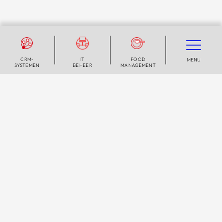
CRM-
IT
FOOD
MENU
SYSTEMEN
BEHEER
MANAGEMENT
Neem contact op.
We zijn goed in oplossingen
Contact opnemen
info@amyyon.nl